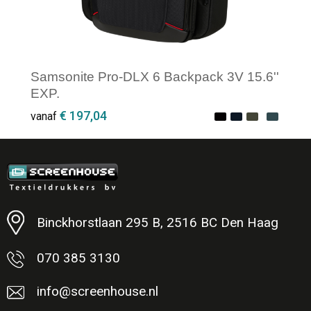
Samsonite Pro-DLX 6 Backpack 3V 15.6''
EXP.
€ 197,04
vanaf
Minimale afname: 1
Binckhorstlaan 295 B, 2516 BC Den Haag
070 385 3130
info@screenhouse.nl