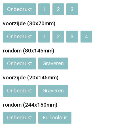
Onbedrukt
1
2
3
Opvouwbare tassen
voorzijde (30x70mm)
Waterbestendige tassen
Onbedrukt
1
2
3
4
Bowlingtassen
rondom (80x145mm)
Strandtassen
Onbedrukt
Graveren
Katoenen draagtassen
voorzijde (20x145mm)
Rugzakken
Onbedrukt
Graveren
rondom (244x150mm)
Onbedrukt
Full colour