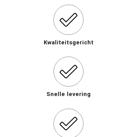
Opvouwbare tassen
Waterbestendige tassen
Kwaliteitsgericht
Bowlingtassen
Strandtassen
Katoenen draagtassen
Rugzakken
Snelle levering