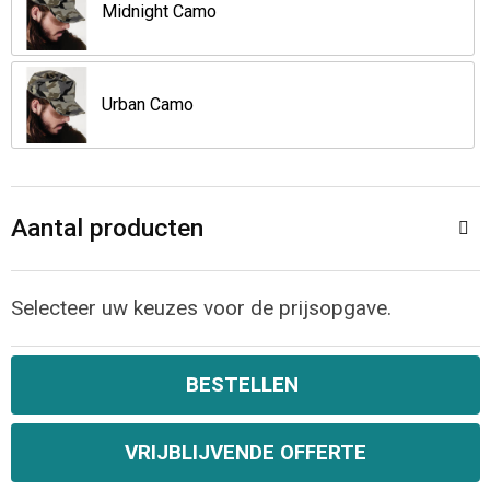
Jassen
Reistassen
Midnight Camo
Been- en voetbescherming
Koffers en Trolleys
Urban Camo
Overalls
Sporttassen
Schorten en Sloven
Boodschappentassen
Aantal producten
Gilets
Schoudertassen
Matrozentassen
Veiligheidsvesten en Veiligheidshesjes
Selecteer uw keuzes voor de prijsopgave.
Regenkleding
Papieren tassen
BESTELLEN
Hygiëne en Persoonlijke verzorging
Tablettassen
VRIJBLIJVENDE OFFERTE
Heuptassen