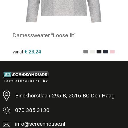
Damessweater “Loose fit”
€ 23,24
vanaf
Minimale afname: 1
Binckhorstlaan 295 B, 2516 BC Den Haag
070 385 3130
info@screenhouse.nl