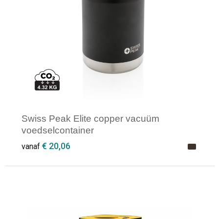
Opvouwbare tassen
Waterbestendige tassen
Bowlingtassen
Strandtassen
Swiss Peak Elite copper vacuüm
Katoenen draagtassen
voedselcontainer
€ 20,06
vanaf
Rugzakken
Minimale afname: 1