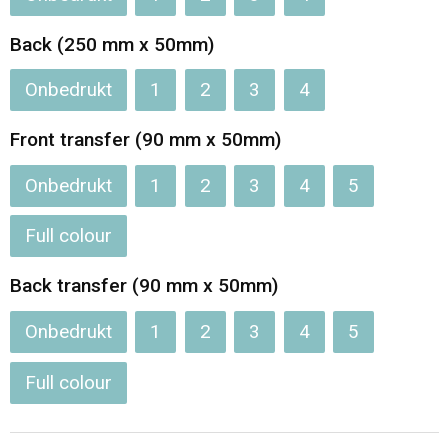
Jassen
Reistassen
Back (250 mm x 50mm)
Been- en voetbescherming
Koffers en Trolleys
Onbedrukt
1
2
3
4
Overalls
Sporttassen
Front transfer (90 mm x 50mm)
Schorten en Sloven
Boodschappentassen
Onbedrukt
1
2
3
4
5
Gilets
Schoudertassen
Full colour
Matrozentassen
Veiligheidsvesten en Veiligheidshesjes
Back transfer (90 mm x 50mm)
Regenkleding
Papieren tassen
Onbedrukt
1
2
3
4
5
Hygiëne en Persoonlijke verzorging
Tablettassen
Full colour
Heuptassen