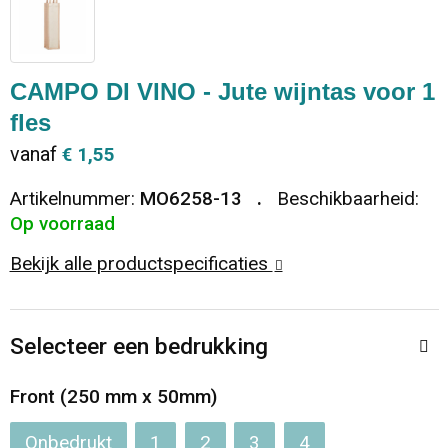
Dekens, Fleecedekens en Kussens
Ondergoed en Sokken
Vrije tijd en Strand
Koeltassen en Koelboxen
Vesten
Sweaters
Veiligheid, Auto en Fiets
Goodiebags
CAMPO DI VINO - Jute wijntas voor 1
fles
T-Shirts
Vesten
Elektronica, Gadgets en USB
Golftassen
vanaf
€ 1,55
Polo's
Caps, Hoeden en Mutsen
Huis, Tuin en Keuken
Duffeltassen
Artikelnummer:
MO6258-13
Beschikbaarheid:
Op voorraad
Kledingaccessoires
Schoenen
Reisbenodigdheden
Schoenentassen
Bekijk alle productspecificaties
Broeken en Rokken
Paraplu's
Jute tassen
Selecteer een bedrukking
Bodywarmers
Sinterklaas
Toilettassen
Front (250 mm x 50mm)
T-Shirts
Laptop hoezen en tassen
Onbedrukt
1
2
3
4