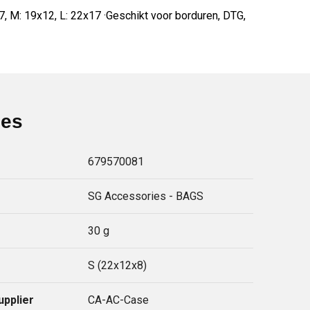
 M: 19x12, L: 22x17 ·Geschikt voor borduren, DTG,
ies
679570081
SG Accessories - BAGS
30 g
S (22x12x8)
upplier
CA-AC-Case