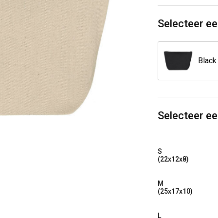
Selecteer ee
Black
Selecteer e
S
(22x12x8)
M
(25x17x10)
L