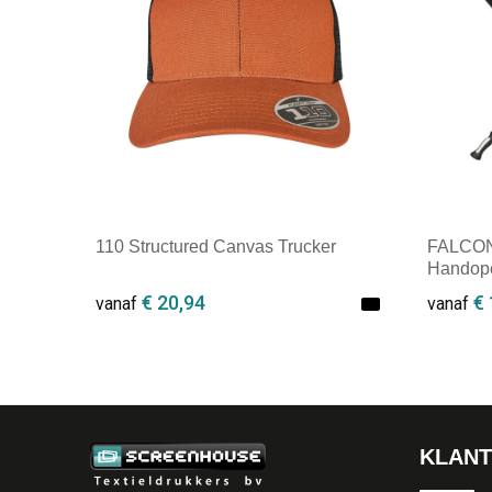
110 Structured Canvas Trucker
FALCONE
Handope
€ 20,94
€ 
vanaf
vanaf
Minimale afname: 1
Minim
KLANT