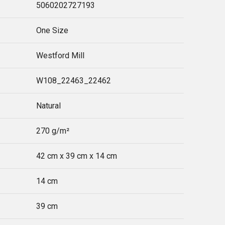
5060202727193
One Size
Westford Mill
W108_22463_22462
Natural
270 g/m²
42 cm x 39 cm x 14 cm
14 cm
39 cm