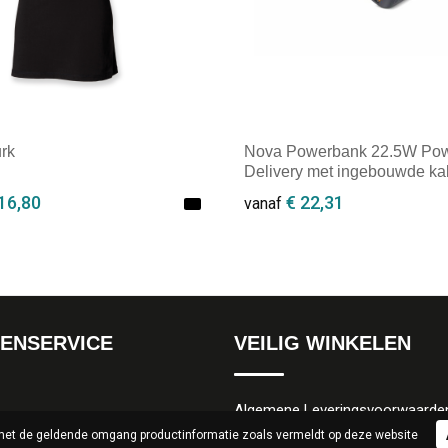
urk
Nova Powerbank 22.5W Po
Delivery met ingebouwde ka
20000 mAh
16,80
€ 22,31
vanaf
ale afname: 1
Minimale afname: 1
ENSERVICE
VEILIG WINKELEN
Algemene Leveringsvoorwaarde
 met de geldende omgang productinformatie zoals vermeldt op deze website