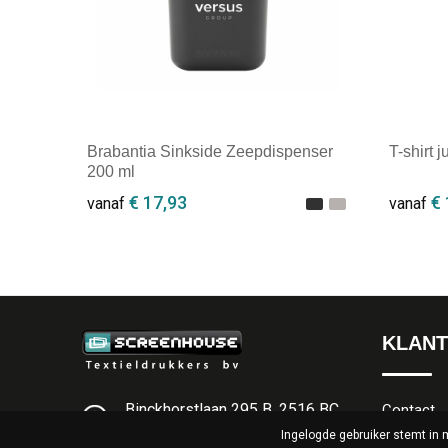
Brabantia Sinkside Zeepdispenser
T-shirt j
200 ml
€ 17,93
€ 
vanaf
vanaf
Minimale afname: 1
Minim
KLANT
Binckhorstlaan 295 B, 2516 BC
Contact
Den Haag
Ingelogde gebruiker stemt in