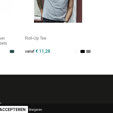
wer
Roll-Up Tee
bels
€ 11,28
vanaf
Minimale afname: 1
n
Weigeren