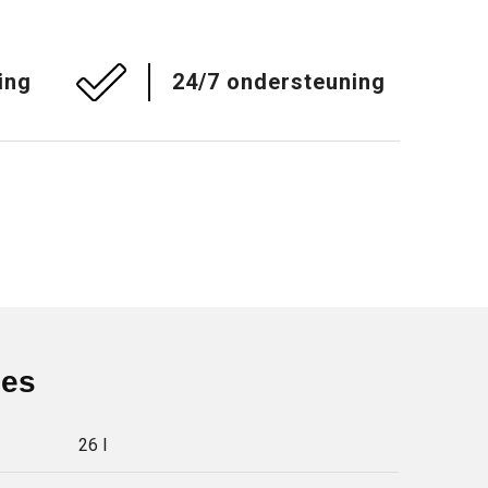
ing
24/7 ondersteuning
ies
26 l