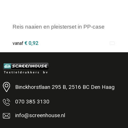
Reis naaien en pleisterset in PP-case
€ 0,92
vanaf
Minimale afname: 1
Binckhorstlaan 295 B, 2516 BC Den Haag
070 385 3130
info@screenhouse.nl