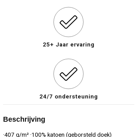
Opvouwbare tassen
Waterbestendige tassen
Bowlingtassen
25+ Jaar ervaring
Strandtassen
Katoenen draagtassen
Rugzakken
24/7 ondersteuning
Beschrijving
·407 g/m² ·100% katoen (geborsteld doek)