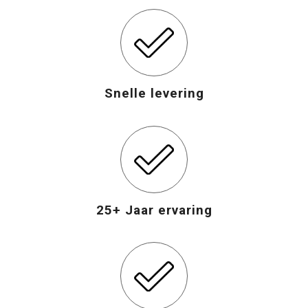
Opvouwbare tassen
Waterbestendige tassen
Snelle levering
Bowlingtassen
Strandtassen
Katoenen draagtassen
Rugzakken
25+ Jaar ervaring