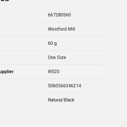
667280560
Westford Mill
60 g
One Size
upplier
W520
5060566346214
Natural/Black