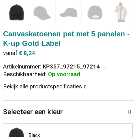
Dekens, Fleecedekens en Kussens
Ondergoed en Sokken
Vrije tijd en Strand
Koeltassen en Koelboxen
Vesten
Sweaters
Veiligheid, Auto en Fiets
Goodiebags
Canvaskatoenen pet met 5 panelen -
K-up Gold Label
T-Shirts
Vesten
Elektronica, Gadgets en USB
Golftassen
vanaf
€ 8,24
Polo's
Caps, Hoeden en Mutsen
Huis, Tuin en Keuken
Duffeltassen
Artikelnummer:
KP357_97215_97214
Beschikbaarheid:
Op voorraad
Kledingaccessoires
Schoenen
Reisbenodigdheden
Schoenentassen
Bekijk alle productspecificaties
Broeken en Rokken
Paraplu's
Jute tassen
Bodywarmers
Sinterklaas
Toilettassen
Selecteer een kleur
T-Shirts
Laptop hoezen en tassen
Black