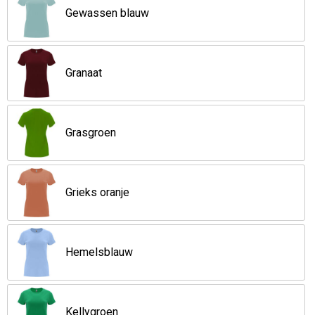
Gewassen blauw
Opvouwbare tassen
Waterbestendige tassen
Granaat
Bowlingtassen
Grasgroen
Strandtassen
Katoenen draagtassen
Grieks oranje
Rugzakken
Hemelsblauw
Kellygroen