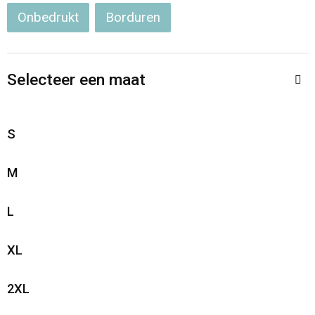
Onbedrukt
Borduren
Selecteer een maat
S
M
L
XL
2XL