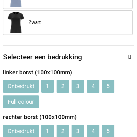
Zwart
Selecteer een bedrukking
linker borst (100x100mm)
Onbedrukt
1
2
3
4
5
Full colour
rechter borst (100x100mm)
Onbedrukt
1
2
3
4
5