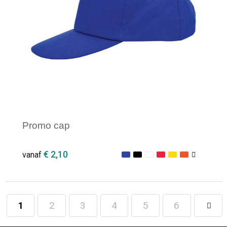
Promo cap
€ 2,10
vanaf
1
2
3
4
5
6
Minimale afname: 1