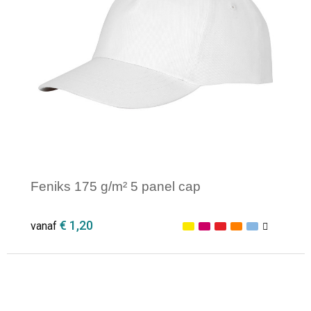
Opvouwbare tassen
Waterbestendige tassen
Bowlingtassen
Strandtassen
Katoenen draagtassen
Feniks 175 g/m² 5 panel cap
Rugzakken
€ 1,20
vanaf
Minimale afname: 1