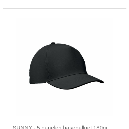
Minimale afname: 1
SUNNY - 5 panelen baseballpet 180gr