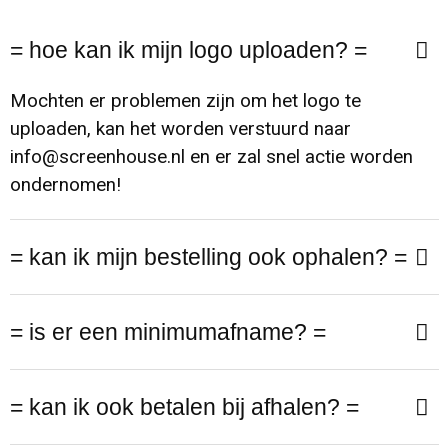
Schoenen
Hoofdbescherming
Fitnessmaterialen
Kerst
Autotassen
= hoe kan ik mijn logo uploaden? =
Blazers
Werkkleding sets
Activity tracker
Anti-stress
Promotietassen
Mochten er problemen zijn om het logo te
Jassen
E.H.B.O.
Stappentellers
Levensmiddelen
Documententassen
uploaden, kan het worden verstuurd naar
info@screenhouse.nl en er zal snel actie worden
Ondergoed, Sokken en Nachtkleding
Restauranttextiel
Hardloopetuis en gordels
Klokken, horloges en weerstations
Accessoires voor tassen
ondernomen!
Badtextiel en Douche
Oog- en gelaatsbescherming
Ski-accessoires
Spellen voor binnen en buiten
Collegetassen
= kan ik mijn bestelling ook ophalen? =
Regenkleding
Gehoorbescherming
Sleutelhangers en Lanyards
Draagtassen
Caps, Hoeden en Mutsen
Ademhalingsbescherming
Lampen en Gereedschap
Trolleys
= is er een minimumafname? =
Handschoenen en Sjaals
Veiligheidssignalering en Verlichting
Kantoor en Zakelijk
Aktetassen
= kan ik ook betalen bij afhalen? =
Sweaters
Handschoenen en Sjaals
Schrijfwaren
Fietstassen