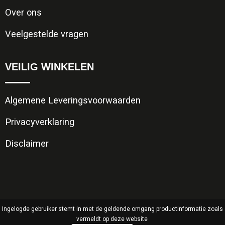
Jassen
Reistassen
Over ons
Been- en voetbescherming
Koffers en Trolleys
Veelgestelde vragen
Overalls
Sporttassen
VEILIG WINKELEN
Schorten en Sloven
Boodschappentassen
Algemene Leveringsvoorwaarden
Gilets
Schoudertassen
Privacyverklaring
Matrozentassen
Veiligheidsvesten en Veiligheidshesjes
Disclaimer
Regenkleding
Papieren tassen
Hygiëne en Persoonlijke verzorging
Tablettassen
Ingelogde gebruiker stemt in met de geldende omgang productinformatie zoals
Heuptassen
vermeldt op deze website