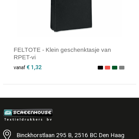
Jassen
Reistassen
Been- en voetbescherming
Koffers en Trolleys
Overalls
Sporttassen
FELTOTE - Klein geschenktasje van
Schorten en Sloven
Boodschappentassen
RPET-vi
€ 1,32
vanaf
Gilets
Schoudertassen
Matrozentassen
Veiligheidsvesten en Veiligheidshesjes
Minimale afname: 1
Regenkleding
Papieren tassen
Hygiëne en Persoonlijke verzorging
Tablettassen
Heuptassen
Binckhorstlaan 295 B, 2516 BC Den Haag