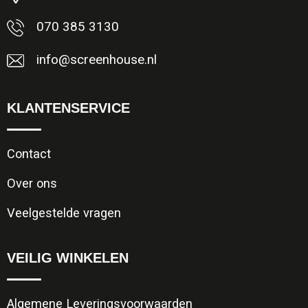
Opvouwbare tassen
070 385 3130
info@screenhouse.nl
Waterbestendige tassen
Bowlingtassen
KLANTENSERVICE
Strandtassen
Contact
Katoenen draagtassen
Over ons
Rugzakken
Veelgestelde vragen
VEILIG WINKELEN
Algemene Leveringsvoorwaarden