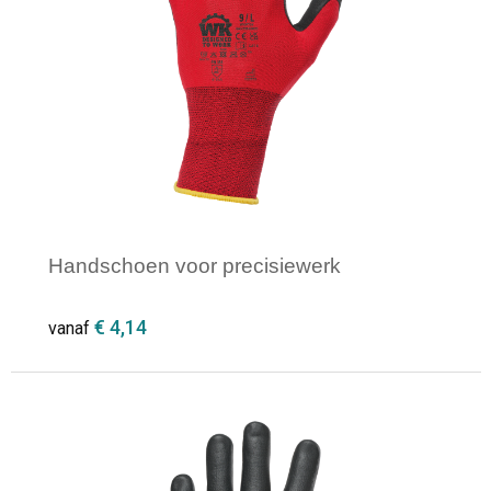
Opvouwbare tassen
Waterbestendige tassen
Bowlingtassen
Strandtassen
Handschoen voor precisiewerk
Katoenen draagtassen
€ 4,14
vanaf
Rugzakken
Minimale afname: 1