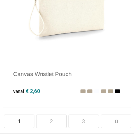
Canvas Wristlet Pouch
€ 2,60
vanaf
1
2
3
Minimale afname: 1