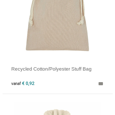
Opvouwbare tassen
Waterbestendige tassen
Bowlingtassen
Strandtassen
Katoenen draagtassen
Recycled Cotton/Polyester Stuff Bag
Rugzakken
€ 0,92
vanaf
Minimale afname: 1