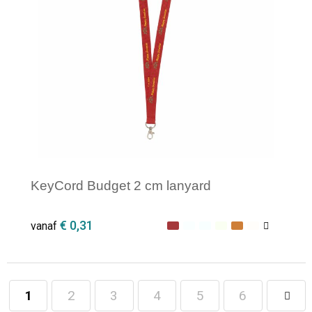
KeyCord Budget 2 cm lanyard
€ 0,31
vanaf
1
2
3
4
5
6
Minimale afname: 1