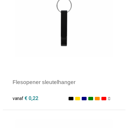
Opvouwbare tassen
Waterbestendige tassen
Bowlingtassen
Strandtassen
Katoenen draagtassen
Flesopener sleutelhanger
Rugzakken
€ 0,22
vanaf