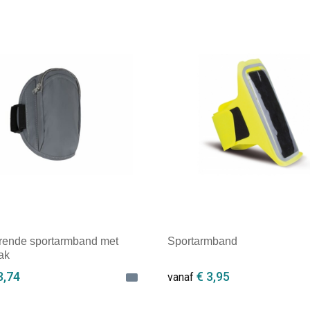
ale afname: 1
Minimale afname: 1
erende sportarmband met
Sportarmband
ak
3,74
€ 3,95
vanaf