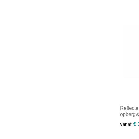
Minim
Reflect
opbergv
€ 
vanaf