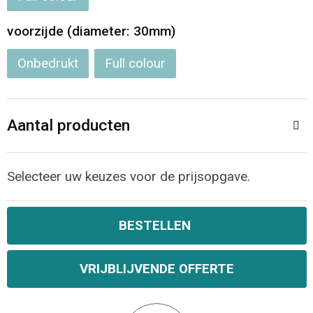
Jassen
Reistassen
voorzijde (diameter: 30mm)
Been- en voetbescherming
Koffers en Trolleys
Onbedrukt
Full colour
Overalls
Sporttassen
Schorten en Sloven
Boodschappentassen
Aantal producten
Gilets
Schoudertassen
Selecteer uw keuzes voor de prijsopgave.
Matrozentassen
Veiligheidsvesten en Veiligheidshesjes
BESTELLEN
Regenkleding
Papieren tassen
Hygiëne en Persoonlijke verzorging
Tablettassen
VRIJBLIJVENDE OFFERTE
Heuptassen