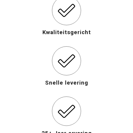
Opvouwbare tassen
Waterbestendige tassen
Kwaliteitsgericht
Bowlingtassen
Strandtassen
Katoenen draagtassen
Snelle levering
Rugzakken