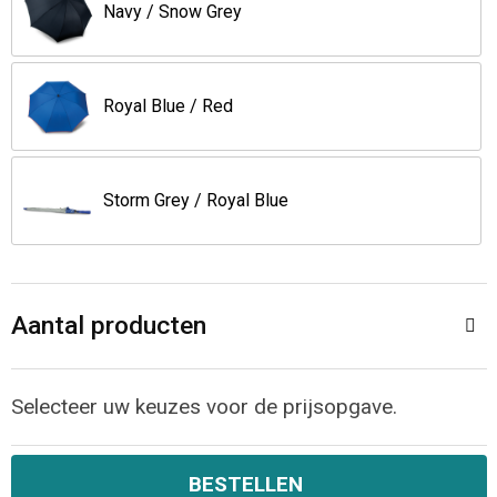
Jassen
Reistassen
Navy / Snow Grey
Been- en voetbescherming
Koffers en Trolleys
Royal Blue / Red
Overalls
Sporttassen
Schorten en Sloven
Boodschappentassen
Storm Grey / Royal Blue
Gilets
Schoudertassen
Matrozentassen
Veiligheidsvesten en Veiligheidshesjes
Aantal producten
Regenkleding
Papieren tassen
Selecteer uw keuzes voor de prijsopgave.
Hygiëne en Persoonlijke verzorging
Tablettassen
Heuptassen
BESTELLEN