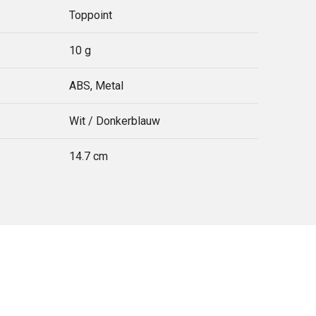
Toppoint
10 g
ABS, Metal
Wit / Donkerblauw
14.7 cm