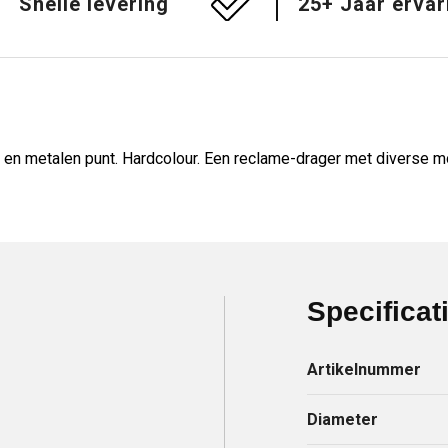
Snelle levering
25+ Jaar ervar
n metalen punt. Hardcolour. Een reclame-drager met diverse mo
Specificat
Artikelnummer
Diameter