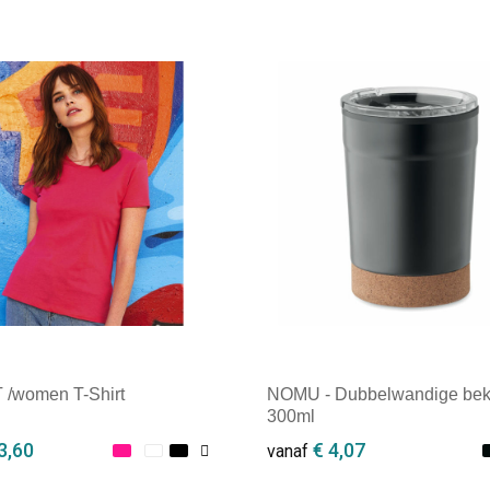
T /women T-Shirt
NOMU - Dubbelwandige bek
300ml
3,60
€ 4,07
vanaf