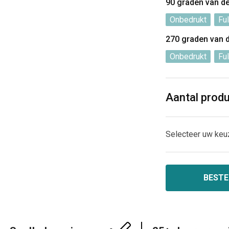
90 graden van d
Onbedrukt
Ful
270 graden van 
Onbedrukt
Ful
Aantal prod
Selecteer uw keu
BESTE