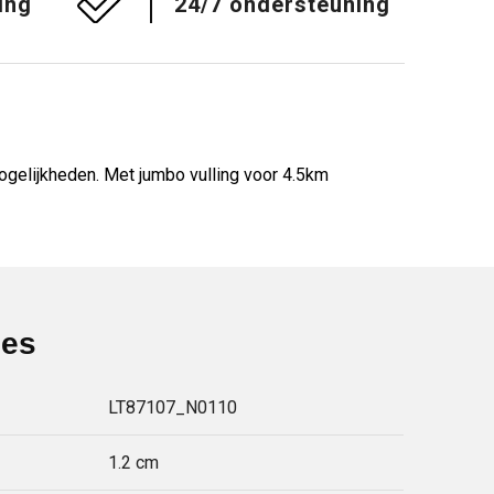
ing
24/7 ondersteuning
gelijkheden. Met jumbo vulling voor 4.5km
ies
LT87107_N0110
1.2 cm