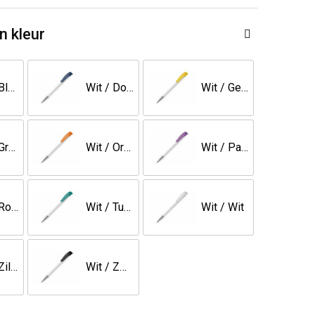
n kleur
Wit / Blauw
Wit / Donkerblauw
Wit / Geel
Wit / Groen
Wit / Oranje
Wit / Paars
Wit / Rood
Wit / Turquoise
Wit / Wit
Wit / Zilver
Wit / Zwart