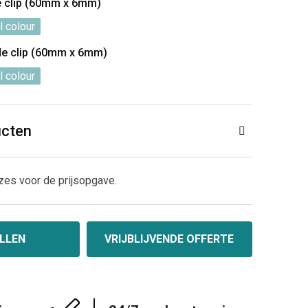
e clip (60mm x 6mm)
l colour
de clip (60mm x 6mm)
l colour
ucten
zes voor de prijsopgave.
LLEN
VRIJBLIJVENDE OFFERTE