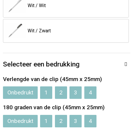
Wit / Wit
Opvouwbare tassen
Waterbestendige tassen
Wit / Zwart
Bowlingtassen
Strandtassen
Selecteer een bedrukking
Katoenen draagtassen
Verlengde van de clip (45mm x 25mm)
Rugzakken
Onbedrukt
1
2
3
4
180 graden van de clip (45mm x 25mm)
Onbedrukt
1
2
3
4