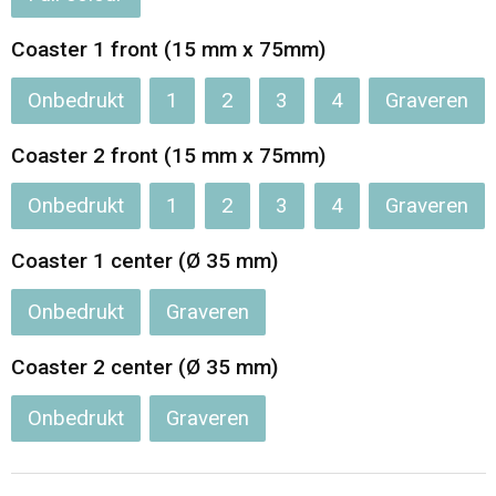
Jassen
Reistassen
Coaster 1 front (15 mm x 75mm)
Been- en voetbescherming
Koffers en Trolleys
Onbedrukt
1
2
3
4
Graveren
Overalls
Sporttassen
Coaster 2 front (15 mm x 75mm)
Schorten en Sloven
Boodschappentassen
Onbedrukt
1
2
3
4
Graveren
Gilets
Schoudertassen
Coaster 1 center (Ø 35 mm)
Matrozentassen
Veiligheidsvesten en Veiligheidshesjes
Onbedrukt
Graveren
Regenkleding
Papieren tassen
Coaster 2 center (Ø 35 mm)
Onbedrukt
Graveren
Hygiëne en Persoonlijke verzorging
Tablettassen
Heuptassen