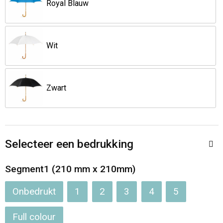
Royal Blauw
Opvouwbare tassen
Waterbestendige tassen
Wit
Bowlingtassen
Zwart
Strandtassen
Katoenen draagtassen
Selecteer een bedrukking
Rugzakken
Segment1 (210 mm x 210mm)
Onbedrukt
1
2
3
4
5
Full colour